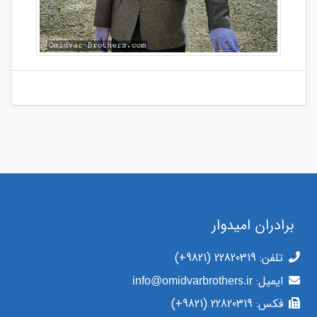
برادران امیدوار
تلفن:
(+9821) 22820319
ایمیل:
info@omidvarbrothers.ir
فکس:
(+9821) 22820319